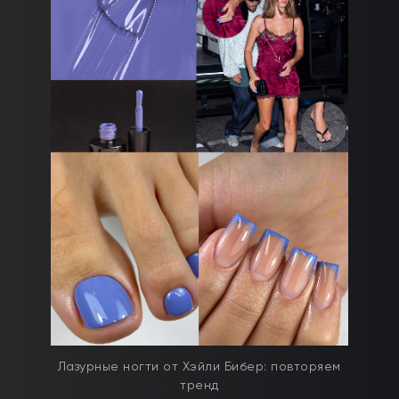
дят
Лазурные ногти от Хэйли Бибер: повторяем
тренд