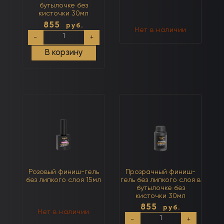
бутылочке без
кисточки 30мл
855
руб.
Нет в наличии
Количество
-
+
товара
Каучуковый
В корзину
финиш-
гель
с
липким
слоем
в
бутылочке
без
кисточки
30мл
Розовый финиш-гель
Прозрачный финиш-
без липкого слоя 15мл
гель без липкого слоя в
бутылочке без
кисточки 30мл
855
руб.
Нет в наличии
Количество
-
+
товара