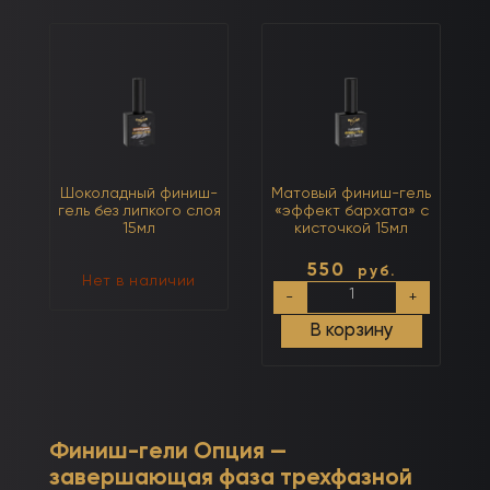
слоя
слоя
с
15мл
кисточкой
15мл
Шоколадный финиш-
Матовый финиш-гель
гель без липкого слоя
«эффект бархата» с
15мл
кисточкой 15мл
550
руб.
Нет в наличии
Количество
-
+
товара
Матовый
В корзину
финиш-
гель
«эффект
бархата»
с
кисточкой
15мл
Финиш-гели Опция —
завершающая фаза трехфазной