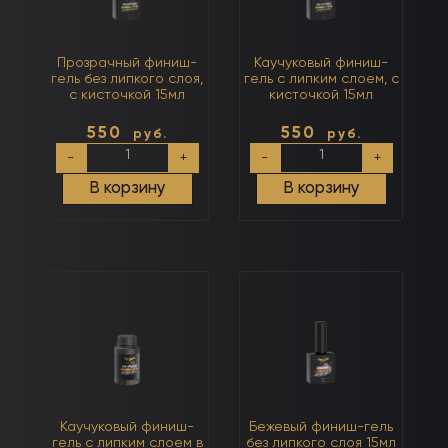
Прозрачный финиш-
Каучуковый финиш-
гель без липкого слоя,
гель с липким слоем, с
с кисточкой 15мл
кисточкой 15мл
550
550
руб.
руб.
Количество
Количество
-
+
-
+
товара
товара
Прозрачный
Каучуковый
В корзину
В корзину
финиш-
финиш-
гель
гель
без
с
липкого
липким
слоя,
слоем,
с
с
кисточкой
кисточкой
15мл
15мл
Каучуковый финиш-
Бежевый финиш-гель
гель с липким слоем в
без липкого слоя 15мл