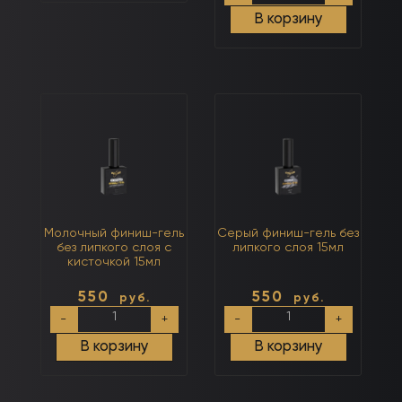
Прозрачный
В корзину
финиш-
гель
без
липкого
слоя
в
бутылочке
без
кисточки
30мл
Молочный финиш-гель
Серый финиш-гель без
без липкого слоя с
липкого слоя 15мл
кисточкой 15мл
550
550
руб.
руб.
Количество
Количество
-
+
-
+
товара
товара
Молочный
Серый
В корзину
В корзину
финиш-
финиш-
гель
гель
без
без
липкого
липкого