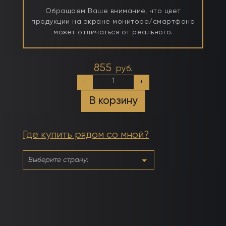
Обращаем Ваше внимание, что цвет
продукции на экране монитора/смартфона
может отличаться от реального.
855
руб.
Количество
-
+
товара
Прозрачный
В корзину
финиш-
гель
без
липкого
Где купить рядом со мной?
слоя
в
бутылочке
без
кисточки
30мл