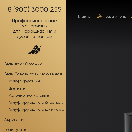
8 (900) 3000 255
Главная
Базы и топы
Профессиональные
материалы
для наращивания и
дизайна ногтей
Гель-лаки Органик
Гели Самовыравнивающиеся
Камуфлирующие
Цветные
Молочно-йогуртовые
Камуфлирующие с блестками
Камуфлирующие с шиммером
Акригели
Гели густые