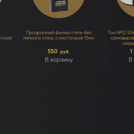
Прозрачный финиш-гель без
Тон №12 5
етной
липкого слоя, с кисточкой 15мл
самовыра
серы
550
1
руб.
В корзину
В