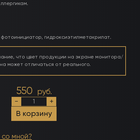
ллергикам.
 фотоинициатор, гидроксиэтилметакрилат.
ние, что цвет продукции на экране монитора/
а может отличаться от реального.
550
руб.
Количество
-
+
товара
Каучуковый
В корзину
финиш-
гель
с
липким
 со мной?
слоем,