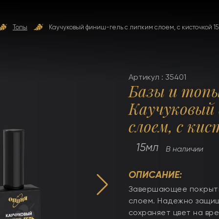
Топы
Каучуковый финиш-гель с липким слоем, с кисточкой 1
Артикул : 35401
Базы и топ
Каучуковый 
слоем, с кис
15мл
В наличии
ОПИСАНИЕ:
Завершающее покрытие
слоем. Надежно защищ
сохраняет цвет на вре