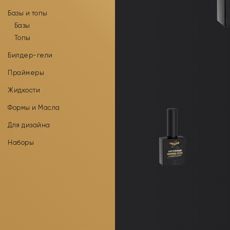
Базы и топы
Базы
Топы
Билдер-гели
Праймеры
Жидкости
Формы и Масла
Для дизайна
Наборы