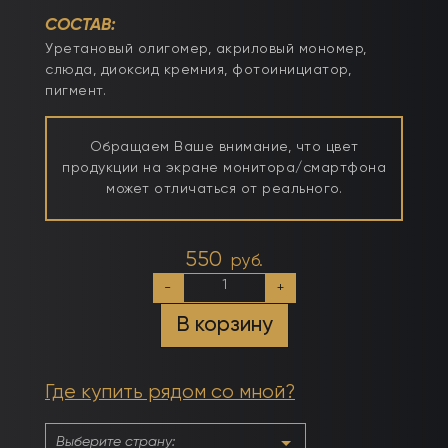
СОСТАВ:
Уретановый олигомер, акриловый мономер,
слюда, диоксид кремния, фотоинициатор,
пигмент.
Обращаем Ваше внимание, что цвет
продукции на экране монитора/смартфона
может отличаться от реального.
550
руб.
Количество
-
+
товара
Гель
В корзину
моделирующий
самовыравнивающийся
цветной
Лаванда
Где купить рядом со мной?
15мл