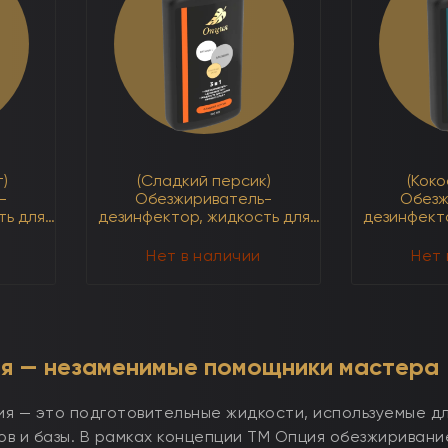
3
1
в
250мл
1
250мл
)
(Сладкий персик)
(Коко
-
Обезжириватель-
Обезж
ть для
дезинфектор, жидкость для
дезинфекто
3 в 1
снятия липкого слоя 3 в 1
снятия ли
500мл
Нет в наличии
Нет 
я — незаменимые помощники мастера
я — это подготовительные жидкости, используемые дл
в и базы. В рамках концепции ТМ Опция обезжиривани