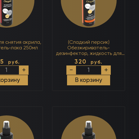
я снятия акрила,
(Сладкий персик)
 гель-лака 250мл
Обезжириватель-
дезинфектор, жидкость для
снятия липкого слоя 3 в 1
55
320
руб.
руб.
250мл
ество
Количество
+
-
+
а
товара
сть
(Сладкий
корзину
В корзину
персик)
Обезжириватель-
,
дезинфектор,
жидкость
для
снятия
липкого
слоя
3
в