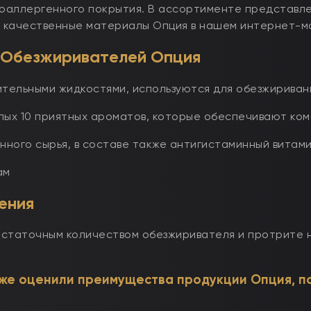
поаллергенного покрытия. В ассортименте представл
е качественные материалы Опция в нашем интернет-ма
Обезжиривателей Опция
ительными жидкостями, используются для обезжирива
ых 10 приятных ароматов, которые обеспечивают комф
нного сырья, в составе также антигистаминный витами
ам
ения
статочным количеством обезжиривателя и протрите н
же оценили преимущества продукции Опция, по