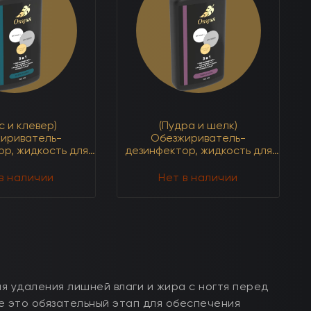
1
250мл
с и клевер)
(Пудра и шелк)
ириватель-
Обезжириватель-
р, жидкость для
дезинфектор, жидкость для
пкого слоя 3 в 1
снятия липкого слоя 3 в 1
500мл
500мл
в наличии
Нет в наличии
я удаления лишней влаги и жира с ногтя перед
е это обязательный этап для обеспечения