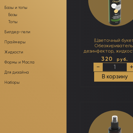
Базы и топы
Базы
Топы
Билдер-гели
(Цветочный букет
Праймеры
Обезжириватель
дезинфектор, жидкос
Жидкости
снятия липкого слоя 
320
руб.
250мл
Формы и Масла
Количество
-
товара
Для дизайна
(Цветочный
В корзину
букет)
Наборы
Обезжириватель
дезинфектор,
жидкость
для
снятия
липкого
слоя
3
в