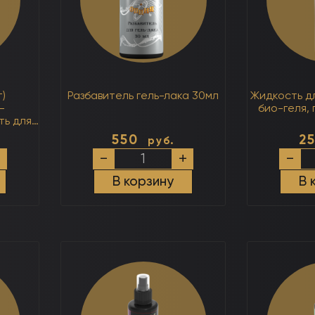
)
Разбавитель гель-лака 30мл
Жидкость дл
-
био-геля,
ть для
3 в 1
550
2
руб.
Количество
Колич
+
-
+
-
товара
товар
Разбавитель
Жидко
В корзину
В 
гель-
для
-
лака
снятия
30мл
акрила
био-
геля,
гель-
лака
250мл