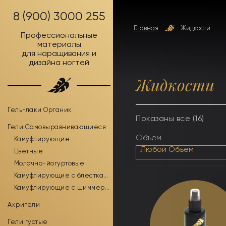
8 (900) 3000 255
Главная
Жидкости
Профессиональные
материалы
для наращивания и
дизайна ногтей
Жидкости
Гель-лаки Органик
Показаны все (16)
Гели Самовыравнивающиеся
Объем
Камуфлирующие
Любой Объем
Цветные
Молочно-йогуртовые
Камуфлирующие с блестками
Камуфлирующие с шиммером
Акригели
Гели густые