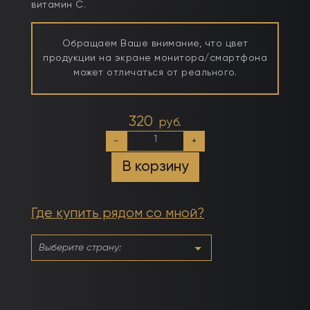
витамин С.
Обращаем Ваше внимание, что цвет
продукции на экране монитора/смартфона
может отличаться от реального.
320
руб.
Количество
-
+
товара
(Смородина)
В корзину
Обезжириватель-
дезинфектор,
жидкость
для
Где купить рядом со мной?
снятия
липкого
слоя
3
в
1
250мл