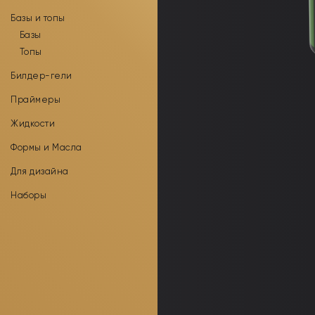
Базы и топы
Базы
Топы
Билдер-гели
Праймеры
Жидкости
Формы и Масла
Для дизайна
Наборы