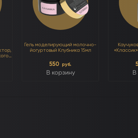
Гель моделирующий молочно-
Каучуков
ктор,
йогуртовый Клубника 15мл
«Классик»
кого
550
руб.
В корзину
В