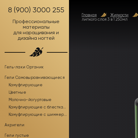
8 (900) 3000 255
Главная
Жидкости
липкого слоя 3 в 1 250мл
Профессиональные
материалы
для наращивания и
дизайна ногтей
Гель-лаки Органик
Гели Самовыравнивающиеся
Камуфлирующие
Цветные
Молочно-йогуртовые
Камуфлирующие с блестками
Камуфлирующие с шиммером
Акригели
Гели густые