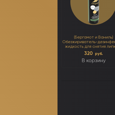
(Бергамот и Ваниль)
Обезжириватель-дезинфе
жидкость для снятия лип
слоя 3 в 1 250мл
320
руб.
В корзину