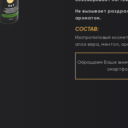
обезжиривает ногтев
Не вызывает раздраж
ароматом.
СОСТАВ:
Изопропиловый космет
алоэ вера, ментол, а
Обращаем Ваше внима
смартфон