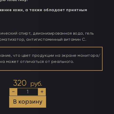
ую пластину.
ение кожи, а также обладает приятным
ический спирт, деионизированная вода, гель
роматизатор, антигистаминный витамин С.
ние, что цвет продукции на экране монитора/
а может отличаться от реального.
320
руб.
Количество
-
+
товара
(Цветочный
В корзину
букет)
Обезжириватель-
дезинфектор,