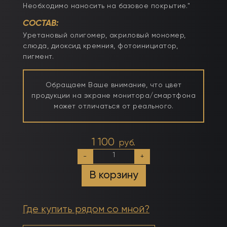
Необходимо наносить на базовое покрытие."
СОСТАВ:
Уретановый олигомер, акриловый мономер,
слюда, диоксид кремния, фотоинициатор,
пигмент.
Обращаем Ваше внимание, что цвет
продукции на экране монитора/смартфона
может отличаться от реального.
1 100
руб.
Количество
-
+
товара
Тон
В корзину
№6
50мл
Камуфлирующий
самовыравнивающийся
Где купить рядом со мной?
гель
молочно-
розовый