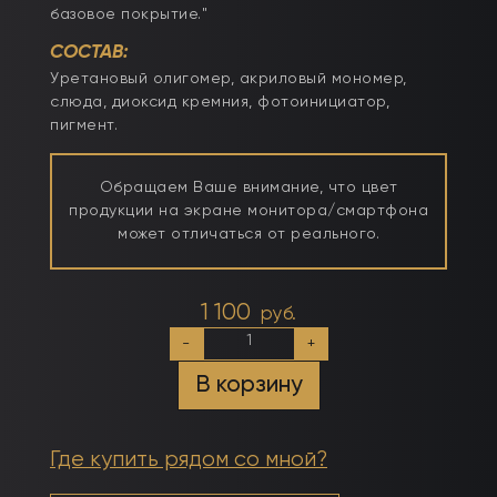
базовое покрытие."
СОСТАВ:
Уретановый олигомер, акриловый мономер,
слюда, диоксид кремния, фотоинициатор,
пигмент.
Обращаем Ваше внимание, что цвет
продукции на экране монитора/смартфона
может отличаться от реального.
1 100
руб.
Количество
-
+
товара
Розовый
В корзину
моделирующий
гель
(розовый
мутнячок)
Где купить рядом со мной?
50мл