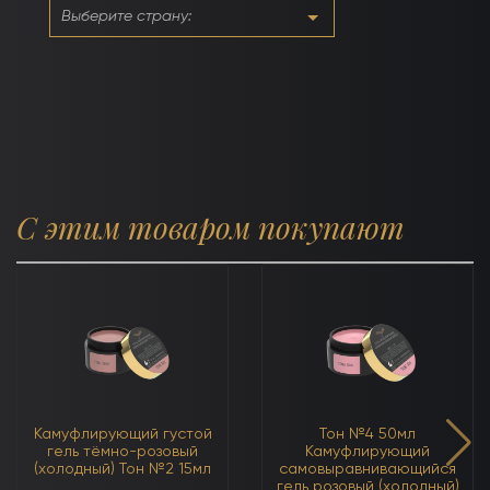
розовым
(нейтральный)
С этим товаром покупают
Камуфлирующий густой
Тон №4 50мл
гель тёмно-розовый
Камуфлирующий
(холодный) Тон №2 15мл
самовыравнивающийся
гель розовый (холодный)