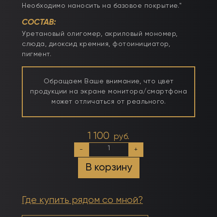
Необходимо наносить на базовое покрытие."
СОСТАВ:
Уретановый олигомер, акриловый мономер,
слюда, диоксид кремния, фотоинициатор,
пигмент.
Обращаем Ваше внимание, что цвет
продукции на экране монитора/смартфона
может отличаться от реального.
1 100
руб.
Количество
-
+
товара
Тон
В корзину
№7
50мл
Камуфлирующий
самовыравнивающийся
Где купить рядом со мной?
гель
бежевый
с