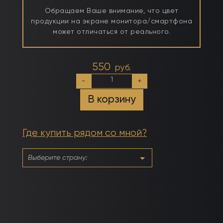
Обращаем Ваше внимание, что цвет
продукции на экране монитора/смартфона
может отличаться от реального.
550
руб.
Количество
-
+
товара
Прозрачный
В корзину
финиш-
гель
без
липкого
Где купить рядом со мной?
слоя,
с
кисточкой
15мл