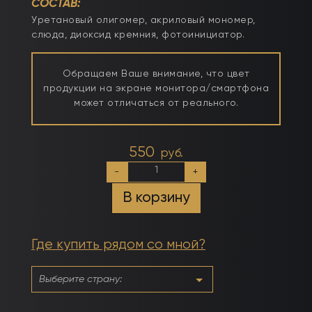
СОСТАВ:
Уретановый олигомер, акриловый мономер,
слюда, диоксид кремния, фотоинициатор.
Обращаем Ваше внимание, что цвет
продукции на экране монитора/смартфона
может отличаться от реального.
550
руб.
Количество
-
+
товара
Каучуковый
В корзину
базовый
гель
«Классик»
с
Где купить рядом со мной?
кисточкой
15мл