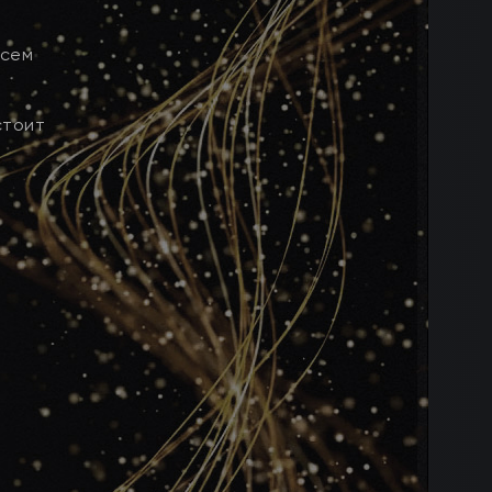
всем
стоит