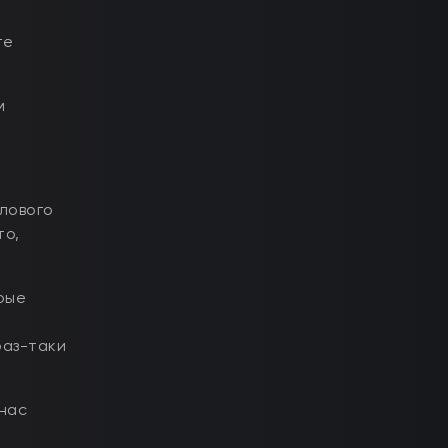
те
м
лового
то,
рые
раз-таки
нас