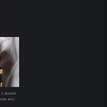
 с базой:
 как его