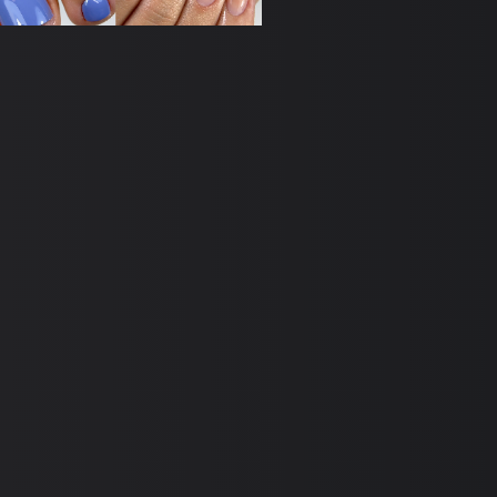
Лазурные ногти от Хэйли
Бибер: повторяем тренд