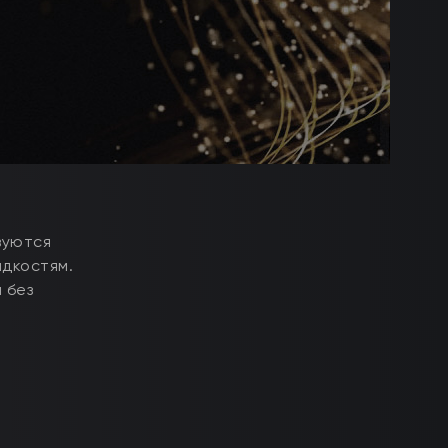
зуются
идкостям.
 без