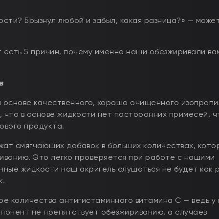
ости? Брызнул любой и забыл, какая разница?» — може
ет есть 5 причин, почему именно наши обезжиривали ва
в
 основе качественного, хорошо очищенного изопропи
 что в основе жидкости нет посторонних примесей, ч
ового продукта.
жат смягчающих добавок в больших количествах, кото
иванию. Это легко проверяется при работе с нашими
енные жидкости наш акригель слушаться не будет как 
к.
е количество антигистаминного витамина С — ведь у 
мпонент не препятствует обезжириванию, а случаев