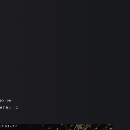
но не
телей на
запахом