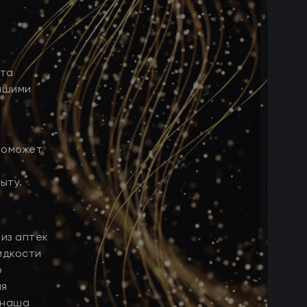
ыта
нашими
поможет
ыту.
 из аптек
идкости
о
ия
 наша