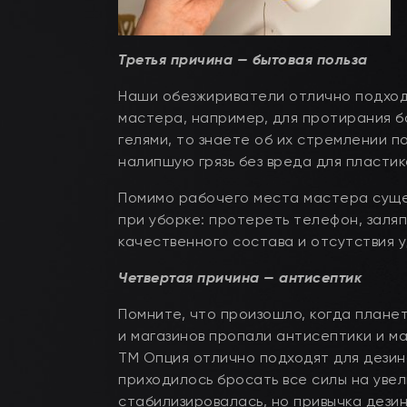
Третья причина — бытовая польза
Наши обезжириватели отлично подходят
мастера, например, для протирания ба
гелями, то знаете об их стремлении п
налипшую грязь без вреда для пласти
Помимо рабочего места мастера суще
при уборке: протереть телефон, заляп
качественного состава и отсутствия 
Четвертая причина — антисептик
Помните, что произошло, когда планет
и магазинов пропали антисептики и м
ТМ Опция отлично подходят для дезин
приходилось бросать все силы на уве
стабилизировалась, но привычка дезин