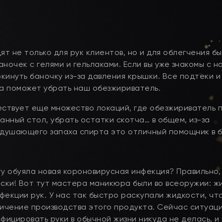
 не только для рук клиентов, но и для облегчения б
ночек с гелями и гельлаками. Если вы уже знакомы с 
окинуть баночку из-за давления крышки. Все подтеки и
ка поможет убрать наш обезжириватель.
ствует еще множество локаций, где обезжириватель 
анный стол, убрать остатки скотча… в общем, из-за
удушающего запаха спирта это отличный помощник в б
у обуяла новая короновирусная инфекция? Правильно,
аски! Вот тут мастера маникюра были во всеоружии: ж
фекции рук. У нас так быстро раскупали жидкости, чт
личение производства этого продукта. Сейчас ситуац
фицировать руки в обычной жизни никуда не делась, и