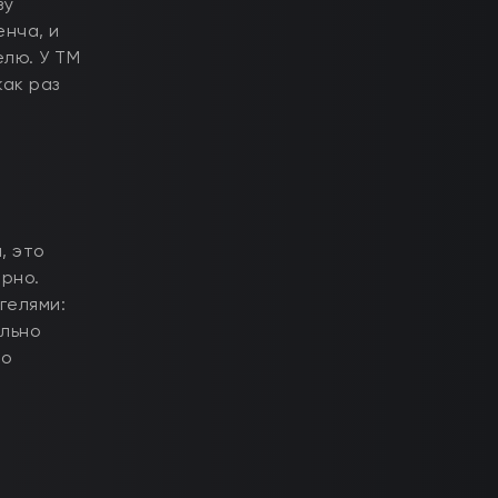
зу
енча, и
елю. У ТМ
как раз
, это
ерно.
гелями:
ильно
но