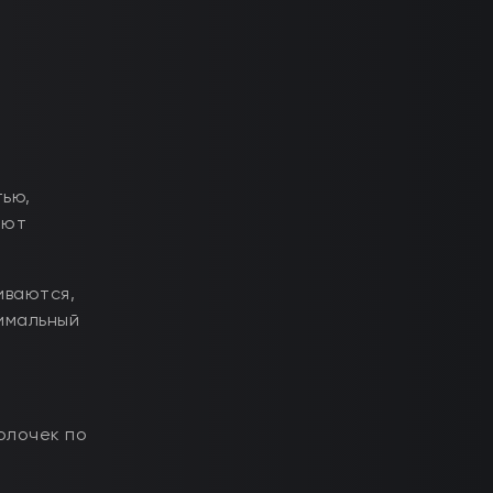
тью,
яют
иваются,
нимальный
олочек по