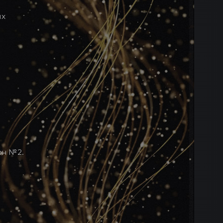
ых
он №2.