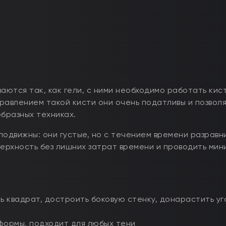
аются так, как гели, с ними необходимо работать кис
равлением такой кисти они очень податливы и позвол
образных техниках.
подвижны: они густые, но с течением времени разравн
верхность без лишних затрат времени и проводить ми
ь квадрат, достроить боковую стенку, донарастить уг
формы, подходит для любых тени