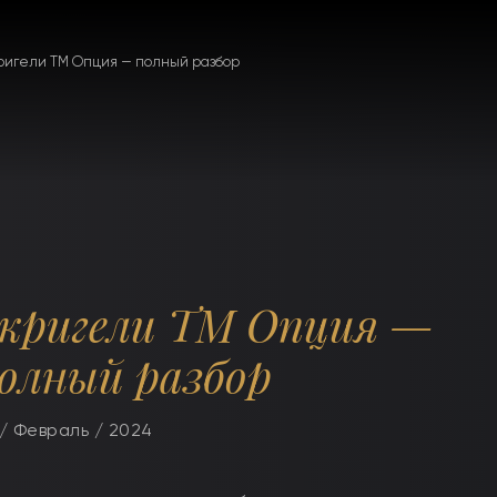
ригели ТМ Опция — полный разбор
кригели ТМ Опция —
олный разбор
/ Февраль / 2024