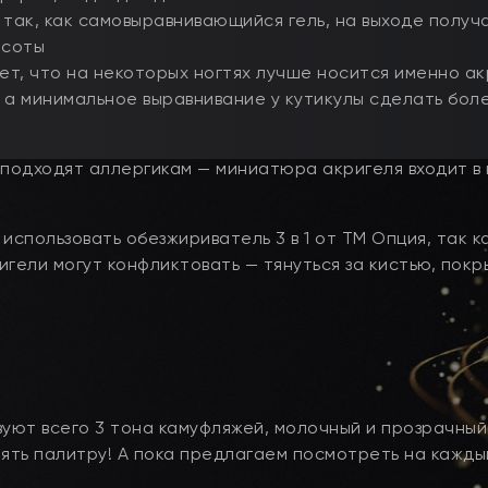
так, как самовыравнивающийся гель, на выходе получ
ысоты
ет, что на некоторых ногтях лучше носится именно ак
, а минимальное выравнивание у кутикулы сделать бол
 подходят аллергикам — миниатюра акригеля входит в
использовать обезжириватель 3 в 1 от ТМ Опция, так к
гели могут конфликтовать — тянуться за кистью, покр
уют всего 3 тона камуфляжей, молочный и прозрачный
ять палитру! А пока предлагаем посмотреть на кажды