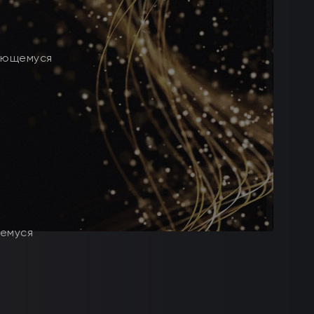
вающемуся
щемуся