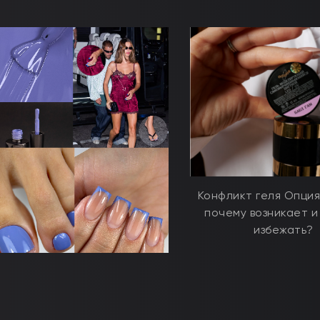
Конфликт геля Опция
почему возникает и
избежать?
Лазурные ногти от Хэйли
Бибер: повторяем тренд