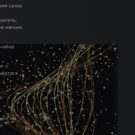
аем сразу
ригель,
ее мягким
 набор
ак с
ываться
, но мы
й