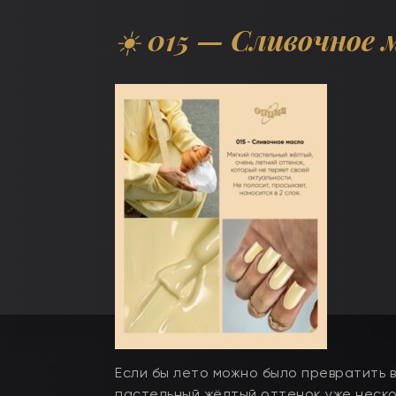
☀️
015
— Сливочное 
Если бы лето можно было превратить в 
пастельный жёлтый оттенок уже неско