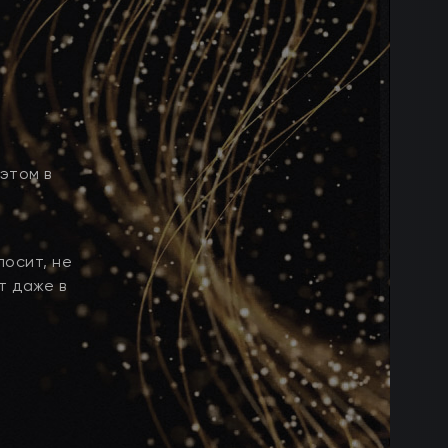
этом в
лосит, не
т даже в