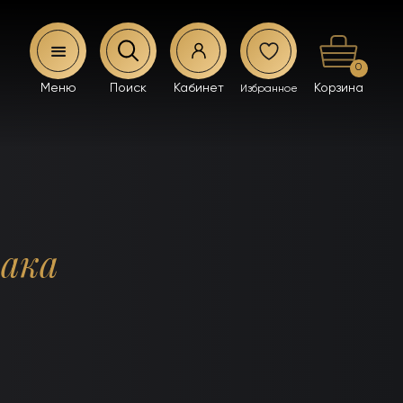
0
лака