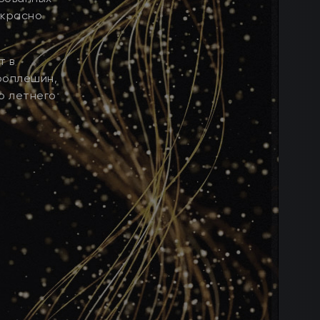
екрасно
т в
роплешин,
о летнего