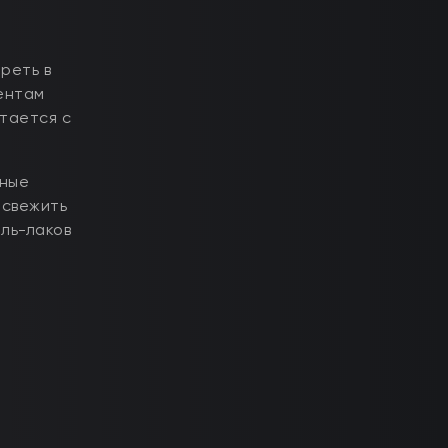
реть в
ентам
тается с
ьные
освежить
ель-лаков