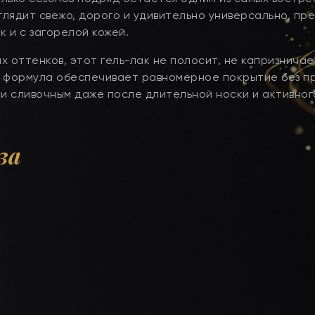
глядит свежо, дорого и удивительно универсально, пр
к и с загорелой кожей.
 оттенков, этот гель-лак не полосит, не капризничае
я формула обеспечивает равномерное покрытие без п
 и сливочным даже после длительной носки и активног
за