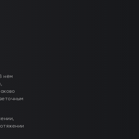
В нём
,
наково
цветочным
сении,
ротяжении