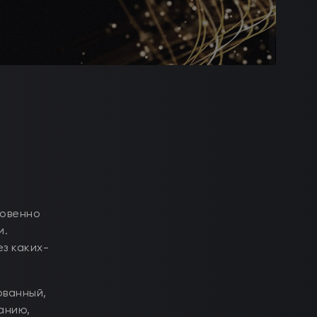
новенно
и.
з каких-
ованный,
анию,