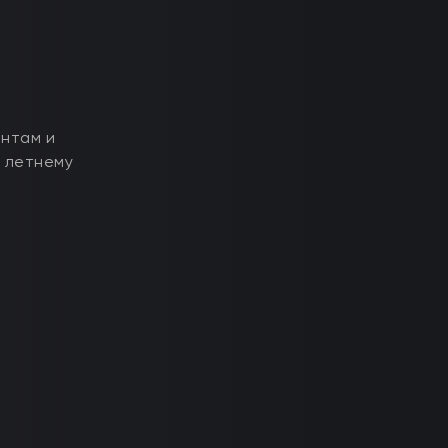
ентам и
к летнему