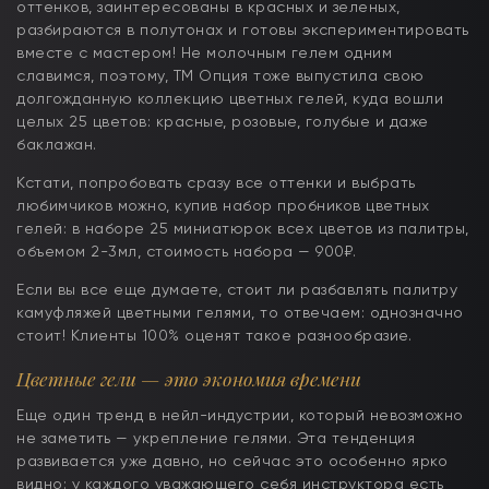
оттенков, заинтересованы в красных и зеленых,
разбираются в полутонах и готовы экспериментировать
вместе с мастером! Не молочным гелем одним
славимся, поэтому, ТМ Опция тоже выпустила свою
долгожданную коллекцию цветных гелей, куда вошли
целых 25 цветов: красные, розовые, голубые и даже
баклажан.
Кстати, попробовать сразу все оттенки и выбрать
любимчиков можно, купив набор пробников цветных
гелей: в наборе 25 миниатюрок всех цветов из палитры,
объемом 2-3мл, стоимость набора — 900₽.
Если вы все еще думаете, стоит ли разбавлять палитру
камуфляжей цветными гелями, то отвечаем: однозначно
стоит! Клиенты 100% оценят такое разнообразие.
Цветные гели — это экономия времени
Еще один тренд в нейл-индустрии, который невозможно
не заметить — укрепление гелями. Эта тенденция
развивается уже давно, но сейчас это особенно ярко
видно: у каждого уважающего себя инструктора есть