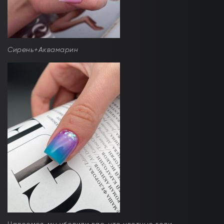
Сирень+Аквамарин