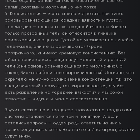
Также еще встречаются такие обозначения цветов:
белый, розовый и молочный, о них позже
4. Консистенция — всего можно встретить три типа:
самовыравнивающийся, средней вязкости и густой.
Первые два — одно и то же, средней вязкости бывает
только прозрачный гель, он относится к линейке
самовыравнивающихся. Густой же указывает на линейку
гелей-желе, они не выравниваются (кроме
прозрачного), а имеют кремовую консистенцию. Без
обозначения консистенции идут молочный и розовый
гели (они самовыравнивающиеся по умолчанию), а
также, био-гели (они тоже выравниваются). Логично, что
акригелю не нужно обозначение консистенции, т.к. это
специфический продукт, топ выравнивается, а у баз
есть разделение на «средней вязкости» и «высокой
вязкости» — жидкие и вязкие соответственно.
Звучит сложно, но в процессе знакомства с продуктами
система становится логичной и понятной. А если
остались вопросы — будем рады ответить на них в
наших социальных сетях Вконтакте и Инстаграм, ссылки
будут внизу.