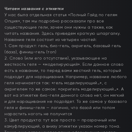
Читаем названия с этикетки
У нас была отдельная статья «Полный Гайд по гелям
Опция», там мы подробно рассказали про все
существующие гели, зачем они нужны а также, как
читать названия. Здесь приведем краткую шпаргалку.
Название геля состоит из четырех частей:
1. Сам продукт: гель, био-гель, акригель, базовый гель
(база), финиш-гель (топ)
2. Слово (или его отсутствие), указывающее на
жесткость геля — «моделирующий». Если данное слово
есть в названии, то перед вами жесткий гель, который
подходит для наращивания. Например, название любого
геля начинается так: «гель моделирующий…», с
акригелем то же самое: «акригель моделирующий…». А
вот на этикетке био-геля данного слова нет, он мягкий
и для наращивания не подойдет. То же самое у базового
геля и финиш-геля — логично, что базой или топом
нарастить ноготь не получится
3. Цвет продукта: тут все просто — прозрачный или
камуфлирующий, а внизу этикетки указан номер тона.