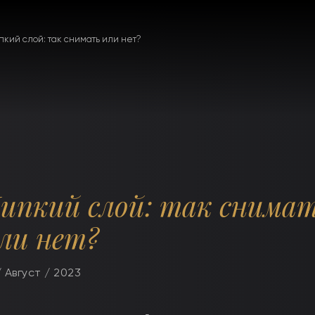
пкий слой: так снимать или нет?
ипкий слой: так снима
ли нет?
/ Август / 2023