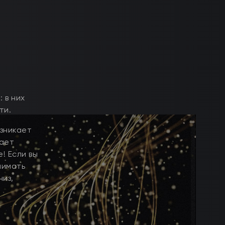
 в них
ти.
озникает
вает
! Если вы
нимать
из,