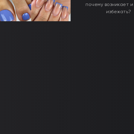
почему возникает и
избежать?
Лазурные ногти от Хэйли
Бибер: повторяем тренд