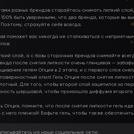
ами разных брендов старайтесь снимать липкий слой
 100% быть уверенными, что два бренда, которые вы в
Поэтому, страхуйте себя всегда.
ая поможет вас никогда не сталкиваться с неприятны
лов:
пкий слой, а с базы сторонних брендов снимайте всегд
ренда после снятия липкости очень глянцевая — забафь
ивание гелем Опция в 2 этапа, и с первого слоя снял
поверхностный опил! Гель Опция после снятия липкос
лотный. Для того, чтобы второй слой зацепился за пер
хность шершавой, чтобы произошла диффузия второго 
ь Опция, помните, что после снятия липкости гель ид
ь с него пленкой! Бафьте гель, чтобы также обеспечить
дписывайтесь на наши социальные сети: