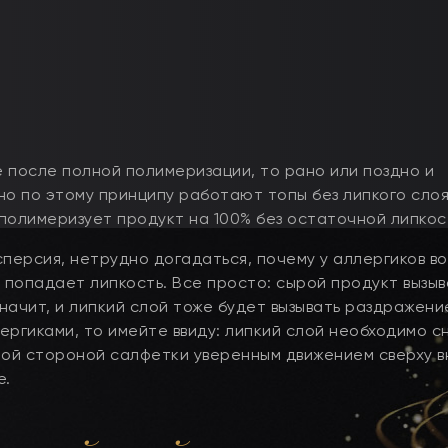
е после полной полимеризации, то рано или поздно и
о по этому принципу работают топы без липкого слоя:
полимеризует продукт на 100% без остаточной липкос
исперсия, нетрудно догадаться, почему у аллергиков в
 попадает липкость. Все просто: сырой продукт вызы
начит, и липкий слой тоже будет вызывать раздражение
ергиками, то имейте ввиду: липкий слой необходимо с
той стороной салфетки уверенным движением сверху вн
е.