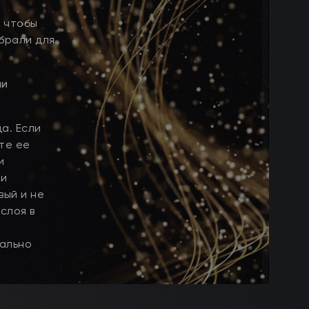
, чтобы
ыбрали для
ми
а. Если
те ее
и
ти
вый и не
слоя в
еально