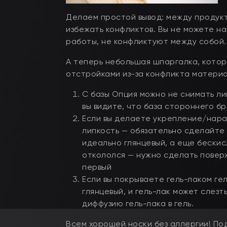
Делаем простой вывод: между продукт
избежать конфликтов. Вы не можете на
работы, не конфликтуют между собой. 
А теперь небольшая шпаргалка, котор
отстройками из-за конфликта материа
С базы Опция можно не снимать ли
вы видите, что база стороннего б
Если вы делаете укрепление/наращ
липкость — обязательно сделайте 
идеально глянцевый, а еще бескис
откололся — нужно сделать повер
первый
Если вы покрываете гель-лаком гел
глянцевый, и гель-лак может слезт
диффузию гель-лака в гель.
Всем хорошей носки без аллергии! По