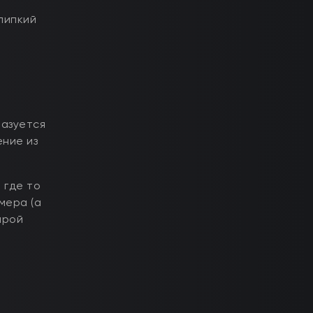
липкий
разуется
ение из
 где то
мера (а
ырой