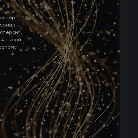
мастер
териал
исперсия,
1% сырой
оэтому,
я