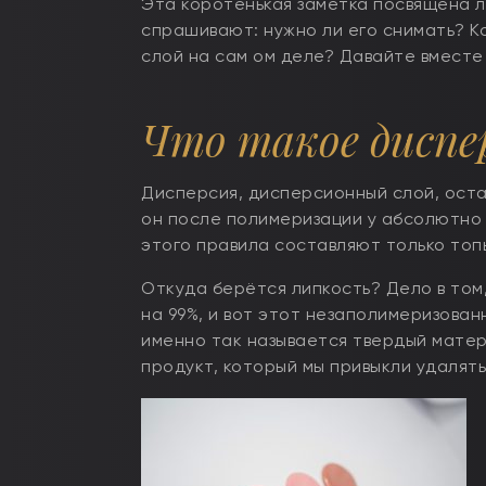
Эта коротенькая заметка посвящена л
спрашивают: нужно ли его снимать? Ко
слой на сам ом деле? Давайте вместе
Что такое диспе
Дисперсия, дисперсионный слой, оста
он после полимеризации у абсолютно л
этого правила составляют только топы 
Откуда берётся липкость? Дело в том,
на 99%, и вот этот незаполимеризованн
именно так называется твердый матер
продукт, который мы привыкли удалят