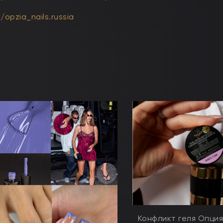
opzia_nails.russia
Конфликт геля Опция