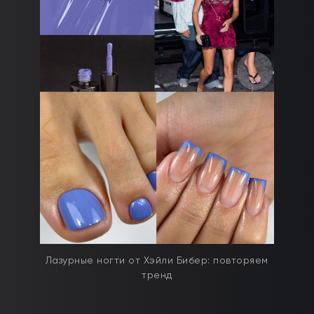
дят
Лазурные ногти от Хэйли Бибер: повторяем
тренд