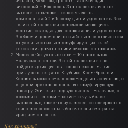
(Малина, Бабл Гам, Гранат) , включая один
витражный — Баклажан. Эта коллекция вполне
вытеснит гель-лаки, так как является
альтернативой 2 в 1: сразу цвет и укрепление. Все
гели этой коллекции самовыравнивающиеся,
жесткие, подходят для наращивания и укрепления.
В общем и целом они по свойствам не отличаются
от уже известных вам камуфлирующих гелей,
технология работы с ними абсолютно такая же.
Молочно-йогуртовые гели — 10 пастельных
молочных оттенков. В этой коллекции вы не
найдете ярких цветов, только нежные, мягкие,
приглушенные цвета. Клубника, Крем-Брюле и
Карамель можно смело рекомендовать невестам, а
еще они прекрасно дополнят камуфлирующую
палитру. Эти гели в первую очередь молочные, с
разными оттенками — какие-то чуть более
выраженные, какие-то чуть менее, но совершенно
точно можно сказать: в баночке они смотрятся
ярче, чем на ногте.
Как хранить?