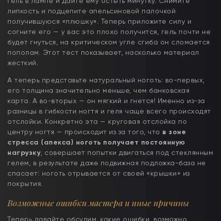
гель в лампе и дайте ему остыть минутку. Снимите
липкость и подцепите апельсиновой палочкой
получившуюся «плюшку». Теперь приложите силу и
согните его — у вас это плохо получится, гель почти не
будет гнуться, на критическом угле сгиба он сломается
пополам. Этот тест показывает, насколько материал
жесткий.
А теперь представьте натуральный ноготь: во-первых,
его толщина значительно меньше, чем банковская
карта. А во-вторых — он мягкий и гнется! Именно из-за
разницы в гибкости ногтя и геля чаще всего происходят
отслойки. Конкретно эта — круговая отслойка по
центру ногтя — происходит из за того, что
в зоне
стресса (апекса) ноготь получает постоянную
нагрузку
, совершает попытки двигаться под стеклянным
гелем, в результате даже подвижная подложка-база не
спасает: ноготь отрывается от своей «крышки» из
покрытия.
Возможные ошибки мастера и иные причины
Теперь давайте обсудим, какие ошибки, возможно,