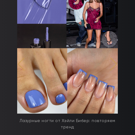
дят
Лазурные ногти от Хэйли Бибер: повторяем
тренд