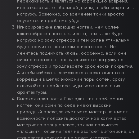
перехаживать и являться на коррекцию вовремя,
или отказаться от большой длины, чтобы сократить
нагрузку. Возможно, со временем точки вроста
опустятся и проблема уйдет.
Игнорирование клюющих ногтей. Чем более
клювообразен ноготь клиента, тем выше будет
нагрузка на зону стресса и тем более «тяжелым»
будет кончик относительно всего ногтя. Не
ленитесь поднимать клювы, особенно, если они
сильно выражены! Так вы снижаете нагрузку на
зону стресса и продлеваете срок носки покрытия.
А чтобы избежать возможного отказа клиента от
коррекции в целях экономии пары сотен, сразу
включайте в прайс все виды восстановления
архитектуры.
Высокая арка ногтя. Еще один тип проблемных
ногтей: они сами по себе имеют высокий
природный апекс, за счет чего мастер не имеет
возможности положить достаточное количество
материала в зону апекса, так как получатся
«плюшки». Толщины геля не хватает в этой зоне, он
становится хрупким и не может удержать