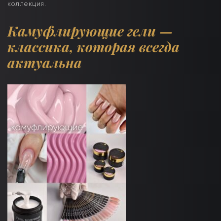
коллекция.
Камуфлирующие гели —
классика
,
которая всегда
актуальна