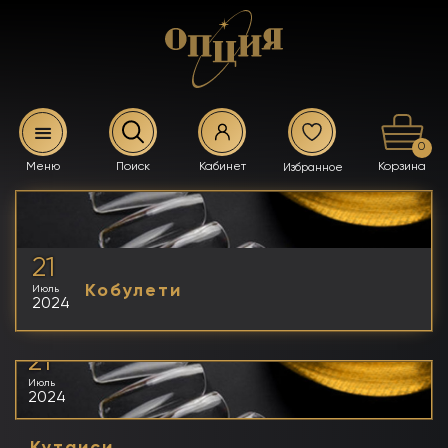
0
21
Кобулети
Июль
2024
21
Июль
2024