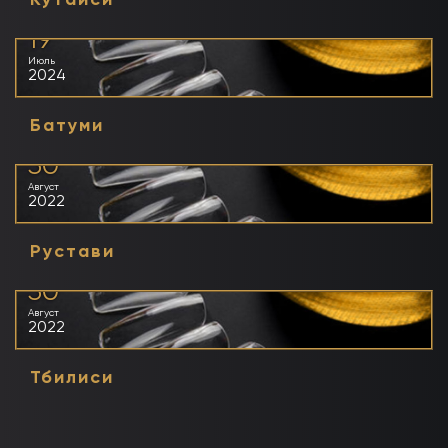
Кутаиси
19
Июль
2024
Батуми
30
Август
2022
Рустави
30
Август
2022
Тбилиси