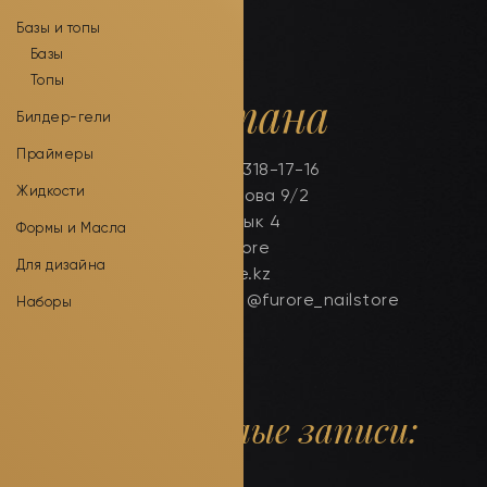
Базы и топы
Базы
Топы
г. Астана
Билдер-гели
Праймеры
тел. +7(778)318-17-16
Жидкости
ул. Валиханова 9/2
ул. Сарайшык 4
Формы и Масла
магазин Furore
Для дизайна
Сайт: furore.kz
Инстаграм: @furore_nailstore
Наборы
Прошлые записи: