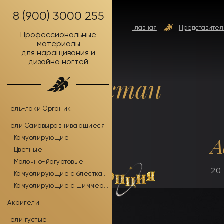
8 (900) 3000 255
Главная
Представител
Профессиональные
материалы
для наращивания и
дизайна ногтей
Казахстан
Гель-лаки Органик
Гели Самовыравнивающиеся
А
Камуфлирующие
Цветные
Молочно-йогуртовые
20 
Камуфлирующие с блестками
Камуфлирующие с шиммером
Акригели
Гели густые