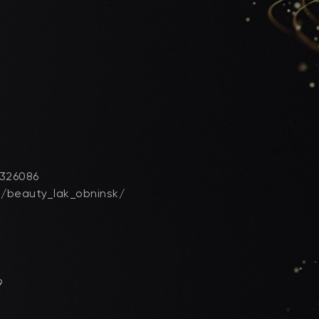
3326086
/beauty_lak_obninsk/
9