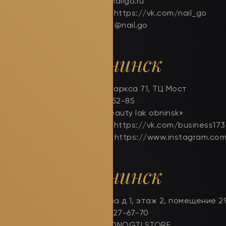
сайт: www.nailgo.ru
Вконтакте: https://vk.com/nail_go
Инстаграм: @nail.go
г. Обнинск
проспект Маркса 71, ТЦ Мост
+7(902)985-52-85
магазин «Beauty lak obninsk»
Вконтакте: https://vk.com/business17
Инстаграм: https://www.instagram.com
г. Обнинск
ул. Комарова д 1, этаж 2, помещение 2
тел 8-910-527-67-70
магазин PRONOGTI.STORE