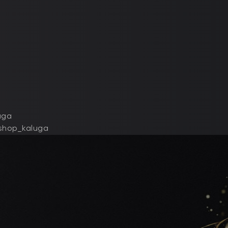
uga
lshop_kaluga