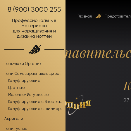
8 (900) 3000 255
Главная
Представител
Профессиональные
материалы
для наращивания и
дизайна ногтей
Представитель
Гель-лаки Органик
Гели Самовыравнивающиеся
К
Камуфлирующие
Цветные
Молочно-йогуртовые
07 
Камуфлирующие с блестками
Камуфлирующие с шиммером
Акригели
Гели густые