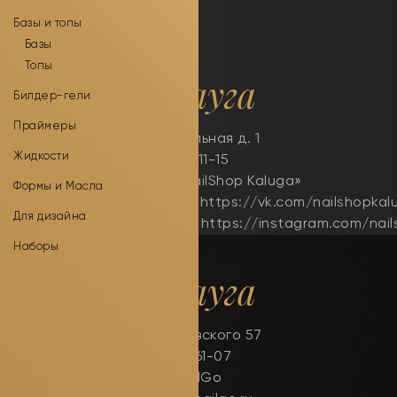
Базы и топы
Базы
Топы
г. Калуга
Билдер-гели
Праймеры
ул. Театральная д. 1
Жидкости
+7(920)090-11-15
магазин «NailShop Kaluga»
Формы и Масла
Вконтакте: https://vk.com/nailshopkal
Для дизайна
Инстаграм: https://instagram.com/nai
Наборы
г. Калуга
ул. Достоевского 57
+7(900)571-61-07
магазин NailGo