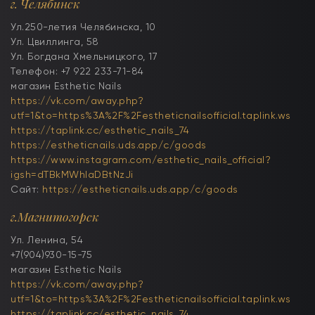
г. Челябинск
Ул.250-летия Челябинска, 10
Ул. Цвиллинга, 58
Ул. Богдана Хмельницкого, 17
Телефон: +7 922 233-71-84
магазин Esthetic Nails
https://vk.com/away.php?
utf=1&to=https%3A%2F%2Festheticnailsofficial.taplink.ws
https://taplink.cc/esthetic_nails_74
https://estheticnails.uds.app/c/goods
https://www.instagram.com/esthetic_nails_official?
igsh=dTBkMWhlaDBtNzJi
Сайт:
https://estheticnails.uds.app/c/goods
г.Магнитогорск
Ул. Ленина, 54
+7(904)930-15-75
магазин Esthetic Nails
https://vk.com/away.php?
utf=1&to=https%3A%2F%2Festheticnailsofficial.taplink.ws
https://taplink.cc/esthetic_nails_74