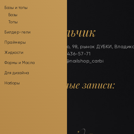
Базы и топы
Базы
Топы
г. Нальчик
Билдер-гели
Праймеры
ул. Толстого, 98, рынок ДУБКИ, Влади
Жидкости
тел. 8-905-436-57-71
Instagram: @nailshop_carbi
Формы и Масла
Для дизайна
Прошлые записи:
Наборы