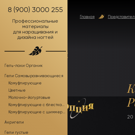
8 (900) 3000 255
Главная
Представител
Профессиональные
материалы
для наращивания и
дизайна ногтей
Россия
Гель-лаки Органик
Гели Самовыравнивающиеся
К
Камуфлирующие
Цветные
Р
Молочно-йогуртовые
Камуфлирующие с блестками
Камуфлирующие с шиммером
20 
Акригели
Гели густые