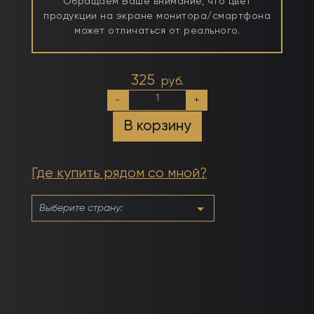
Обращаем Ваше внимание, что цвет
продукции на экране монитора/смартфона
может отличаться от реального.
325
руб.
Количество
-
+
товара
№003
В корзину
Чайная
Роза
Где купить рядом со мной?