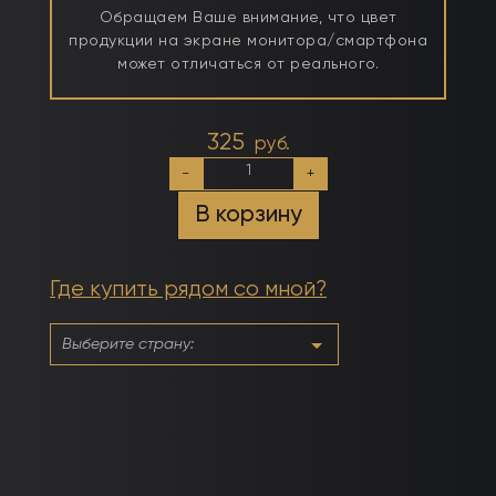
Обращаем Ваше внимание, что цвет
продукции на экране монитора/смартфона
может отличаться от реального.
325
руб.
Количество
-
+
товара
№012
В корзину
Небесный
Где купить рядом со мной?