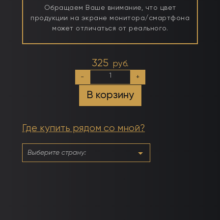
Обращаем Ваше внимание, что цвет
продукции на экране монитора/смартфона
может отличаться от реального.
325
руб.
Количество
-
+
товара
№023
В корзину
Земляничный
Красный
Где купить рядом со мной?