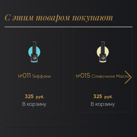
С этим товаром покупают
011
015
№
Тиффани
№
Сливочное Масло
325
325
руб.
руб.
В корзину
В корзину