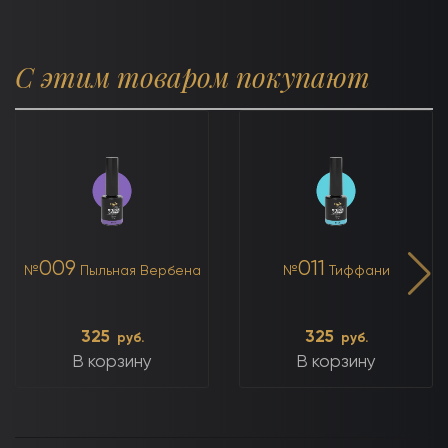
С этим товаром покупают
009
011
№
Пыльная Вербена
№
Тиффани
325
325
руб.
руб.
В корзину
В корзину