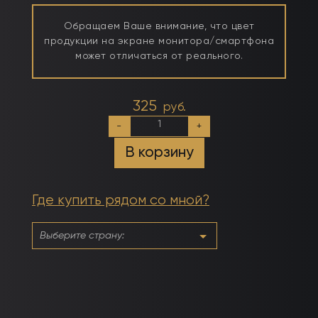
Обращаем Ваше внимание, что цвет
продукции на экране монитора/смартфона
может отличаться от реального.
325
руб.
Количество
-
+
товара
№025
В корзину
Обожженный
Кирпич
Где купить рядом со мной?