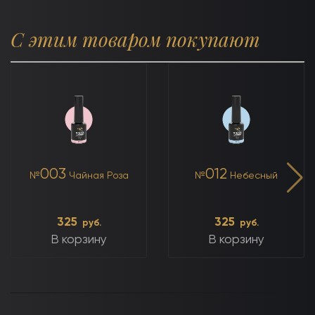
С этим товаром покупают
003
012
№
Чайная Роза
№
Небесный
325
325
руб.
руб.
В корзину
В корзину