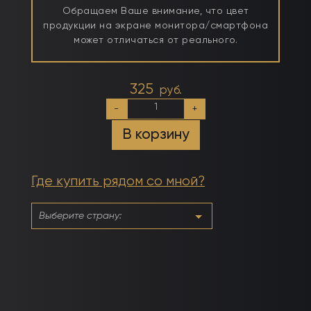
Обращаем Ваше внимание, что цвет
продукции на экране монитора/смартфона
может отличаться от реального.
325
руб.
Количество
-
+
товара
№032
В корзину
Обсидиановый
Где купить рядом со мной?