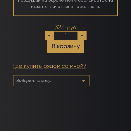
продукции на экране монитора/смартфона
может отличаться от реального.
325
руб.
Количество
-
+
товара
№045
В корзину
Лиловый
Ирис
Где купить рядом со мной?