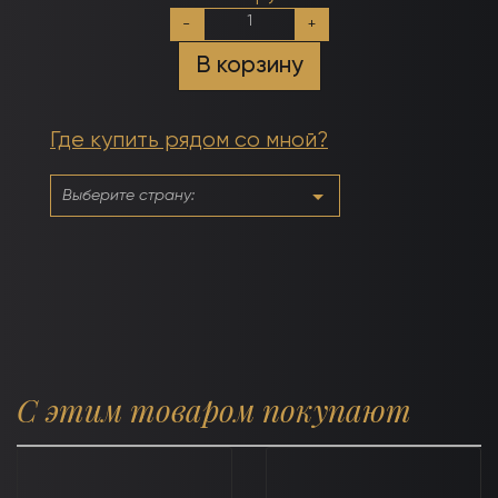
Количество
-
+
товара
№050
В корзину
Туманная
Роза
Где купить рядом со мной?
С этим товаром покупают