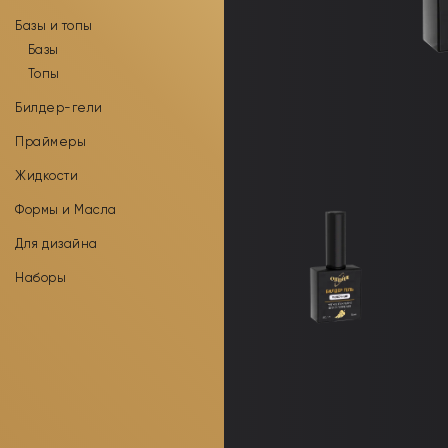
Базы и топы
Базы
Топы
Билдер-гели
Праймеры
Жидкости
Формы и Масла
Для дизайна
Наборы