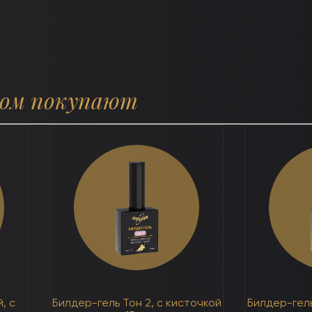
ром покупают
, с
Билдер-гель Тон 2, с кисточкой
Билдер-гель