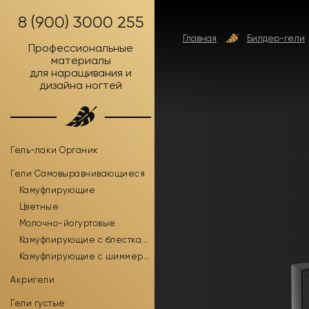
8 (900) 3000 255
Главная
Билдер-гели
Профессиональные
материалы
для наращивания и
дизайна ногтей
Гель-лаки Органик
Гели Самовыравнивающиеся
Камуфлирующие
Цветные
Молочно-йогуртовые
Камуфлирующие с блестками
Камуфлирующие с шиммером
Акригели
Гели густые