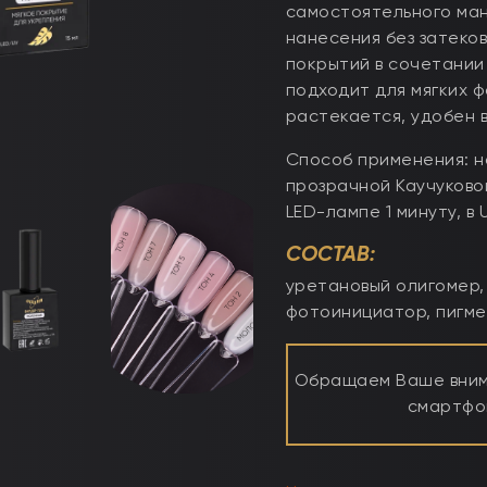
самостоятельного ман
нанесения без затеко
покрытий в сочетании
подходит для мягких фо
растекается, удобен 
Способ применения: н
прозрачной Каучуково
LED-лампе 1 минуту, в
СОСТАВ:
уретановый олигомер,
фотоинициатор, пигме
Обращаем Ваше внима
смартфон