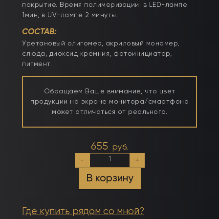
покрытие. Время полимеризации: в LED-лампе
1мин, в UV-лампе 2 минуты.
СОСТАВ:
Уретановый олигомер, акриловый мономер,
слюда, диоксид кремния, фотоинициатор,
пигмент.
Обращаем Ваше внимание, что цвет
продукции на экране монитора/смартфона
может отличаться от реального.
655
руб.
Количество
-
+
товара
Гель
В корзину
моделирующий
камуфлирующий
с
блестками
Где купить рядом со мной?
№106