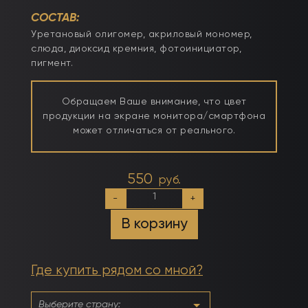
СОСТАВ:
Уретановый олигомер, акриловый мономер,
слюда, диоксид кремния, фотоинициатор,
пигмент.
Обращаем Ваше внимание, что цвет
продукции на экране монитора/смартфона
может отличаться от реального.
550
руб.
Количество
-
+
товара
Гель
В корзину
моделирующий
молочно-
йогуртовый
Карамель
Где купить рядом со мной?
15мл