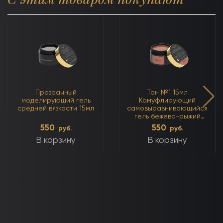
Прозрачный
Тон №1 15мл
моделирующий гель
Камуфлирующий
средней вязкости 15мл
самовыравнивающийся
гель бежево-рыжий
(тёплый)
550
550
руб.
руб.
В корзину
В корзину