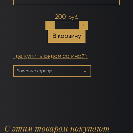
200
руб.
Количество
-
+
товара
Праймер
В корзину
кислотный
10мл
Где купить рядом со мной?
С этим товаром покупают