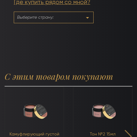
Где купить рядом со мной?
гель
светло-
розовый
с
серым
(холодный)
С этим товаром покупают
Камуфлирующий густой
Тон №2 15мл