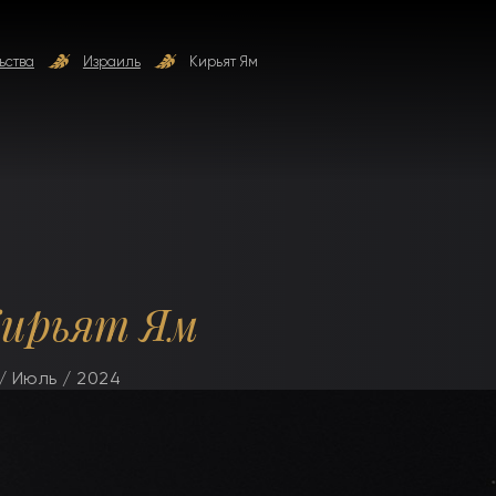
ьства
Израиль
Кирьят Ям
ирьят Ям
/ Июль / 2024