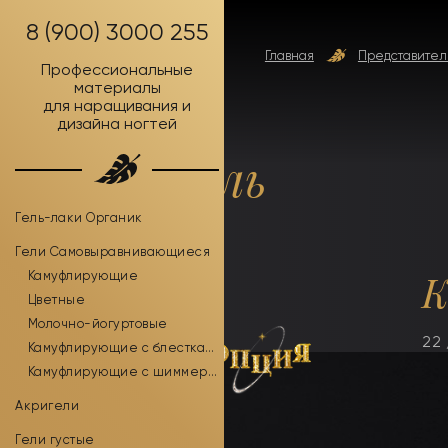
8 (900) 3000 255
Главная
Представител
Профессиональные
материалы
для наращивания и
дизайна ногтей
Израиль
Гель-лаки Органик
Гели Самовыравнивающиеся
К
Камуфлирующие
Цветные
Молочно-йогуртовые
22 
Камуфлирующие с блестками
Камуфлирующие с шиммером
Акригели
Гели густые