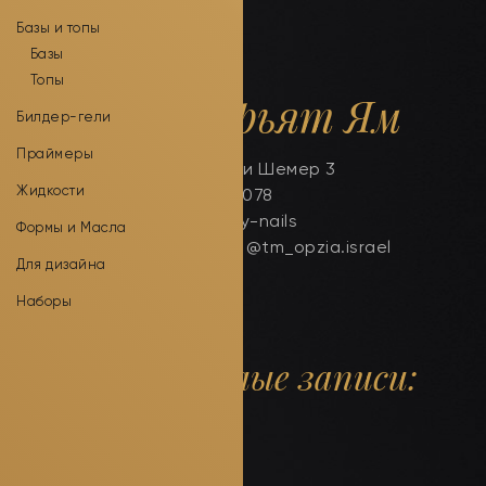
Базы и топы
Базы
Топы
г. Кирьят Ям
Билдер-гели
Праймеры
улица Наоми Шемер 3
Жидкости
+972538246078
магазин
City-nails
Формы и Масла
Инстаграм: @tm_opzia.israel
Для дизайна
Наборы
Прошлые записи: