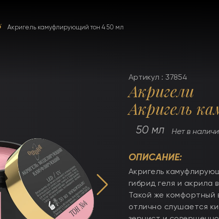
Акригель камуфлирующий тон 4 50 мл
Артикул : 37854
Акригели
Акригель ка
50 мл
Нет в налич
ОПИСАНИЕ:
Акригель камуфлирующ
гибрид геля и акрила
Такой же комфортный в
отлично слушается ки