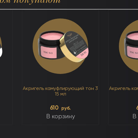
Акригель камуфлирующий тон 3
Акригель к
15 мл
610
руб.
В корзину
В