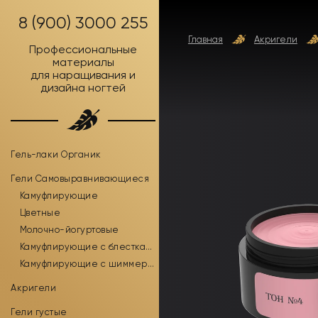
8 (900) 3000 255
Главная
Акригели
Профессиональные
материалы
для наращивания и
дизайна ногтей
Гель-лаки Органик
Гели Самовыравнивающиеся
Камуфлирующие
Цветные
Молочно-йогуртовые
Камуфлирующие с блестками
Камуфлирующие с шиммером
Акригели
Гели густые