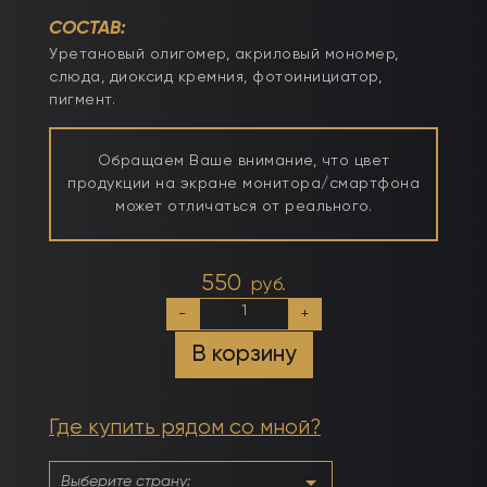
СОСТАВ:
Уретановый олигомер, акриловый мономер,
слюда, диоксид кремния, фотоинициатор,
пигмент.
Обращаем Ваше внимание, что цвет
продукции на экране монитора/смартфона
может отличаться от реального.
550
руб.
Количество
-
+
товара
Гель
В корзину
моделирующий
молочно-
йогуртовый
Голубика
Где купить рядом со мной?
15мл