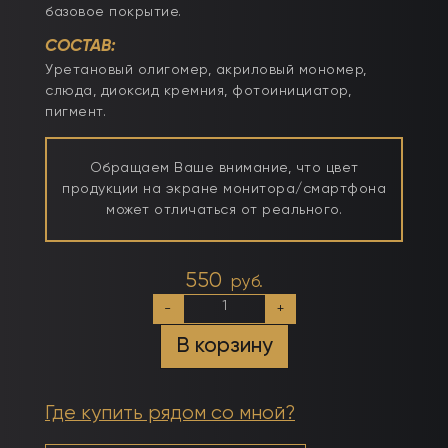
базовое покрытие.
СОСТАВ:
Уретановый олигомер, акриловый мономер,
слюда, диоксид кремния, фотоинициатор,
пигмент.
Обращаем Ваше внимание, что цвет
продукции на экране монитора/смартфона
может отличаться от реального.
550
руб.
Количество
-
+
товара
Тон
В корзину
№20
15мл
Камуфлирующий
самовыравнивающийся
Где купить рядом со мной?
гель
ярко-
розовый