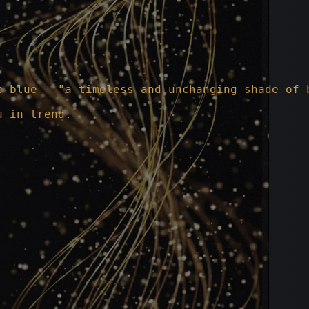
c blue - "a timeless and unchanging shade of 
u in trend.