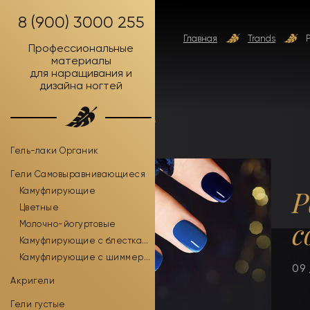
8 (900) 3000 255
Главная
Trands
Профессиональные
материалы
для наращивания и
дизайна ногтей
Trands
Гель-лаки Органик
Гели Самовыравнивающиеся
P
Камуфлирующие
Цветные
c
Молочно-йогуртовые
Камуфлирующие с блестками
Камуфлирующие с шиммером
09 
Акригели
Гели густые