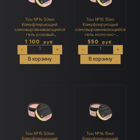
Тон №14 50мл
Тон №15 15мл
Камуфлирующий
Камуфлирующий
самовыравнивающийся
самовыравнивающийся
гель розовый
гель молочно-
(нейтральный)
коричневый с розовым
1 100
550
руб.
руб.
(нейтральный)
Количество
Количество
-
+
-
+
товара
товара
Тон
Тон
В корзину
В корзину
№14
№15
50мл
15мл
Камуфлирующий
Камуфлирующий
самовыравнивающийся
самовыравнивающийся
гель
гель
розовый
молочно-
(нейтральный)
коричневый
с
розовым
(нейтральный)
Тон №15 50мл
Тон №16 15мл
Камуфлирующий
Камуфлирующий