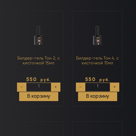
кисточкой
15мл
Билдер-гель Тон 2, с
Билдер-гель Тон 4, с
кисточкой 15мл
кисточкой 15мл
550
550
руб.
руб.
Количество
Количество
-
+
-
+
товара
товара
Билдер-
Билдер-
В корзину
В корзину
гель
гель
Тон
Тон
2,
4,
с
с
кисточкой
кисточкой
15мл
15мл