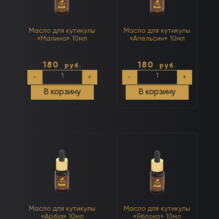
Масло для кутикулы
Масло для кутикулы
«Малина» 10мл
«Апельсин» 10мл
180
180
руб.
руб.
Количество
Количество
-
+
-
+
товара
товара
Масло
Масло
В корзину
В корзину
для
для
кутикулы
кутикулы
«Малина»
«Апельсин»
10мл
10мл
Масло для кутикулы
Масло для кутикулы
«Арбуз» 10мл
«Яблоко» 10мл