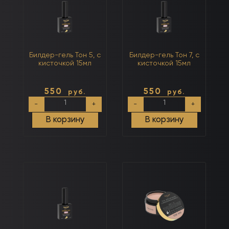
Билдер-гель Тон 5, с
Билдер-гель Тон 7, с
кисточкой 15мл
кисточкой 15мл
550
550
руб.
руб.
Количество
Количество
-
+
-
+
товара
товара
Билдер-
Билдер-
В корзину
В корзину
гель
гель
Тон
Тон
5,
7,
с
с
кисточкой
кисточкой
15мл
15мл