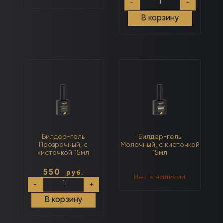
-
+
товара
"Моделирующий
В корзину
белый
гель
густой
для
моделирования
френча
""встык"""
15мл
Билдер-гель
Билдер-гель
Прозрачный, с
Молочный, с кисточкой
кисточкой 15мл
15мл
550
руб.
Нет в наличии
Количество
-
+
товара
Билдер-
В корзину
гель
Прозрачный,
с