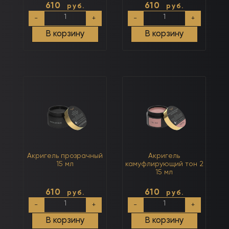
610
610
руб.
руб.
Количество
Количество
-
+
-
+
товара
товара
Акригель
Акригель
В корзину
В корзину
молочный
белый
15
15
мл
мл
Акригель прозрачный
Акригель
15 мл
камуфлирующий тон 2
15 мл
610
610
руб.
руб.
Количество
Количество
-
+
-
+
товара
товара
Акригель
Акригель
В корзину
В корзину
прозрачный
камуфлирующий