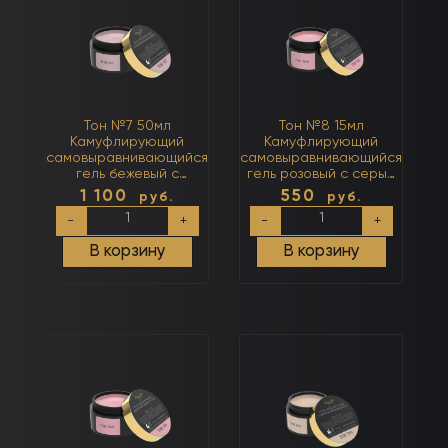
(нейтральный)
розовым
(нейтральный)
Тон №7 50мл
Тон №8 15мл
Камуфлирующий
Камуфлирующий
самовыравнивающийся
самовыравнивающийся
гель бежевый с
гель розовый с серым
розовым (нейтральный)
(нейтральный)
1 100
550
руб.
руб.
Количество
Количество
-
+
-
+
товара
товара
Тон
Тон
В корзину
В корзину
№7
№8
50мл
15мл
Камуфлирующий
Камуфлирующий
самовыравнивающийся
самовыравнивающийся
гель
гель
бежевый
розовый
с
с
розовым
серым
(нейтральный)
(нейтральный)