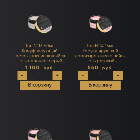
серый
(нейтральный)
Тон №13 50мл
Тон №14 15мл
Камуфлирующий
Камуфлирующий
самовыравнивающийся
самовыравнивающийся
гель молочно-серый
гель розовый
(нейтральный)
(нейтральный)
1 100
550
руб.
руб.
Количество
Количество
-
+
-
+
товара
товара
Тон
Тон
В корзину
В корзину
№13
№14
50мл
15мл
Камуфлирующий
Камуфлирующий
самовыравнивающийся
самовыравнивающийся
гель
гель
молочно-
розовый
серый
(нейтральный)
(нейтральный)