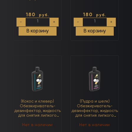
180
180
руб.
руб.
Количество
Количество
-
+
-
+
товара
товара
Масло
Масло
В корзину
В корзину
для
для
кутикулы
кутикулы
«Арбуз»
«Яблоко»
10мл
10мл
(Кокос и клевер)
(Пудра и шелк)
Обезжириватель-
Обезжириватель-
дезинфектор, жидкость
дезинфектор, жидкость
для снятия липкого
для снятия липкого
слоя 3 в 1 500мл
слоя 3 в 1 500мл
Нет в наличии
Нет в наличии