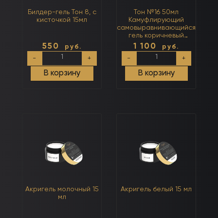
Билдер-гель Тон 8, с
Тон №16 50мл
кисточкой 15мл
Камуфлирующий
самовыравнивающийся
гель коричневый
(холодный)
550
1 100
руб.
руб.
Количество
Количество
-
+
-
+
товара
товара
Билдер-
Тон
В корзину
В корзину
гель
№16
Тон
50мл
8,
Камуфлирующий
с
самовыравнивающийся
кисточкой
гель
15мл
коричневый
(холодный)
Акригель молочный 15
Акригель белый 15 мл
мл