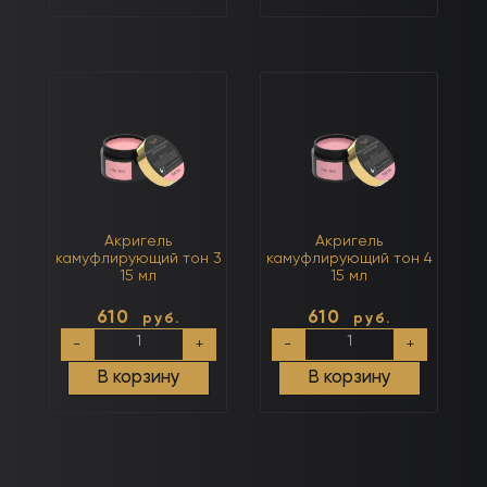
15
тон
мл
2
15
мл
Акригель
Акригель
камуфлирующий тон 3
камуфлирующий тон 4
15 мл
15 мл
610
610
руб.
руб.
Количество
Количество
-
+
-
+
товара
товара
Акригель
Акригель
В корзину
В корзину
камуфлирующий
камуфлирующий
тон
тон
3
4
15
15
мл
мл