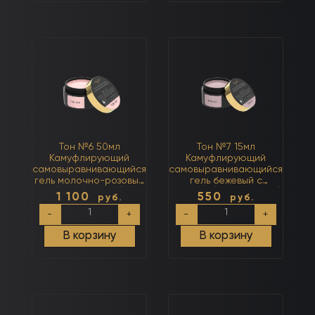
Тон №6 50мл
Тон №7 15мл
Камуфлирующий
Камуфлирующий
самовыравнивающийся
самовыравнивающийся
гель молочно-розовый
гель бежевый с
(нейтральный)
розовым (нейтральный)
1 100
550
руб.
руб.
Количество
Количество
-
+
-
+
товара
товара
Тон
Тон
В корзину
В корзину
№6
№7
50мл
15мл
Камуфлирующий
Камуфлирующий
самовыравнивающийся
самовыравнивающийся
гель
гель
молочно-
бежевый
розовый
с