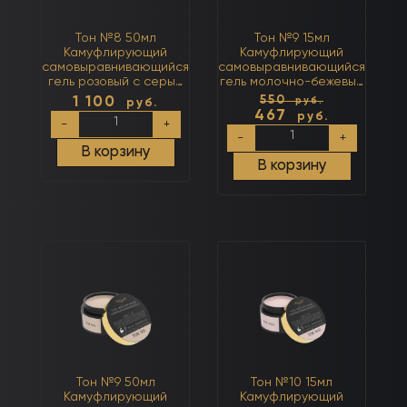
Тон №8 50мл
Тон №9 15мл
Камуфлирующий
Камуфлирующий
самовыравнивающийся
самовыравнивающийся
гель розовый с серым
гель молочно-бежевый
(нейтральный)
с серым (нейтральный)
Первона
1 100
550
руб.
руб.
467
Количество
руб.
цена
-
+
Количество
Текущая
товара
составл
-
+
товара
Тон
цена:
В корзину
550
Тон
№8
В корзину
467
руб..
№9
50мл
руб..
15мл
Камуфлирующий
Камуфлирующий
самовыравнивающийся
самовыравнивающийся
гель
гель
розовый
молочно-
с
бежевый
серым
с
(нейтральный)
серым
(нейтральный)
Тон №9 50мл
Тон №10 15мл
Камуфлирующий
Камуфлирующий