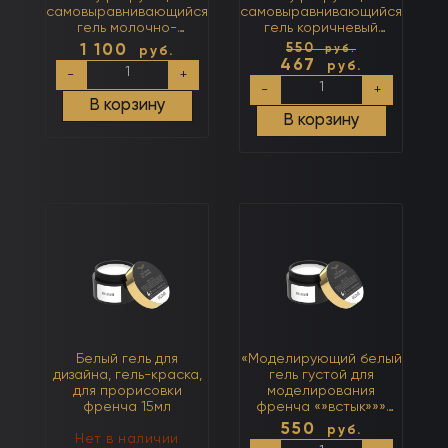
самовыравнивающийся
самовыравнивающийся
гель молочно-
гель коричневый
коричневый с розовым
(холодный)
Первона
1 100
550
руб.
руб.
(нейтральный)
467
Количество
руб.
цена
-
+
Количество
Текущая
товара
составл
-
+
товара
Тон
цена:
В корзину
550
Тон
№15
В корзину
467
руб..
№16
50мл
руб..
15мл
Камуфлирующий
Камуфлирующий
самовыравнивающийся
самовыравнивающийся
гель
гель
молочно-
коричневый
коричневый
(холодный)
с
розовым
(нейтральный)
Белый гель для
«Моделирующий белый
дизайна, гель-краска,
гель густой для
для прорисовки
моделирования
френча 15мл
френча «»встык»»»
15мл
550
руб.
Нет в наличии
Количество