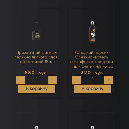
самовыравнивающийся
био-
гель
геля,
бежево-
гель-
рыжий
лака
(тёплый)
250мл
Прозрачный финиш-
(Сладкий персик)
гель без липкого слоя,
Обезжириватель-
с кисточкой 15мл
дезинфектор, жидкость
для снятия липкого
слоя 3 в 1 250мл
550
320
руб.
руб.
Количество
Количество
-
+
-
+
товара
товара
Прозрачный
(Сладкий
В корзину
В корзину
финиш-
персик)
гель
Обезжириватель-
без
дезинфектор,
липкого
жидкость
слоя,
для
с
снятия
кисточкой
липкого
15мл
слоя
3