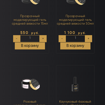
Прозрачный
Прозрачный
моделирующий гель
моделирующий гель
средней вязкости 15мл
средней вязкости 50мл
550
1 100
руб.
руб.
Количество
Количество
-
+
-
+
товара
товара
Прозрачный
Прозрачный
В корзину
В корзину
моделирующий
моделирующий
гель
гель
средней
средней
вязкости
вязкости
15мл
50мл
Розовый
Каучуковый базовый