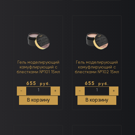
ногтей,
блестками
200
Молочный
шт
15мл
Гель моделирующий
Гель моделирующий
камуфлирующий с
камуфлирующий с
блестками №101 15мл
блестками №102 15мл
655
655
руб.
руб.
Количество
Количество
-
+
-
+
товара
товара
Гель
Гель
В корзину
В корзину
моделирующий
моделирующий
камуфлирующий
камуфлирующий
с
с
блестками
блестками
№101
№102
15мл
15мл