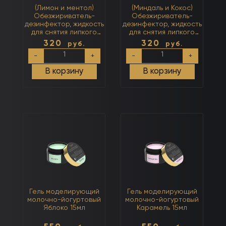
(Лимон и ментол)
(Миндаль и Кокос)
Обезжириватель-
Обезжириватель-
дезинфектор, жидкость
дезинфектор, жидкость
для снятия липкого
для снятия липкого
слоя 3 в 1 250мл
слоя 3 в 1 250мл
320
320
руб.
руб.
Количество
Количество
-
+
-
+
товара
товара
(Лимон
(Миндаль
В корзину
В корзину
и
и
ментол)
Кокос)
Обезжириватель-
Обезжириватель-
дезинфектор,
дезинфектор,
жидкость
жидкость
для
для
снятия
снятия
липкого
липкого
слоя
слоя
3
3
в
в
1
1
250мл
250мл
Гель моделирующий
Гель моделирующий
молочно-йогуртовый
молочно-йогуртовый
Яблоко 15мл
Карамель 15мл