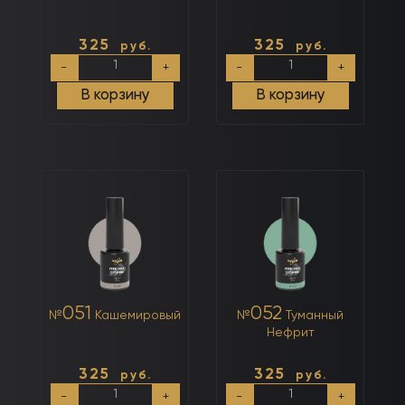
325
325
руб.
руб.
Количество
Количество
-
+
-
+
товара
товара
№049
№050
В корзину
В корзину
Чертополох
Туманная
Роза
051
052
№
Кашемировый
№
Туманный
Нефрит
325
325
руб.
руб.
Количество
Количество
-
+
-
+
товара
товара