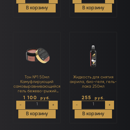
товара
товара
Розовый
Тон
В корзину
В корзину
моделирующий
№1
гель
15мл
(розовый
Камуфлирующий
мутнячок)
самовыравнивающийся
50мл
гель
бежево-
рыжий
(тёплый)
Тон №1 50мл
Жидкость для снятия
Камуфлирующий
акрила, био-геля, гель-
самовыравнивающийся
лака 250мл
гель бежево-рыжий
(тёплый)
1 100
255
руб.
руб.
Количество
Количество
-
+
-
+
товара
товара
Тон
Жидкость
В корзину
В корзину
№1
для
50мл
снятия
Камуфлирующий
акрила,