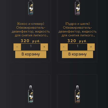
в
1
250мл
(Кокос и клевер)
(Пудра и шелк)
Обезжириватель-
Обезжириватель-
дезинфектор, жидкость
дезинфектор, жидкость
для снятия липкого
для снятия липкого
слоя 3 в 1 250мл
слоя 3 в 1 250мл
320
320
руб.
руб.
Количество
Количество
-
+
-
+
товара
товара
(Кокос
(Пудра
В корзину
В корзину
и
и
клевер)
шелк)
Обезжириватель-
Обезжириватель-
дезинфектор,
дезинфектор,
жидкость
жидкость
для
для
снятия
снятия
липкого
липкого
слоя
слоя
3
3
в
в
1
1
250мл
250мл