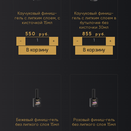
Каучуковый финиш-
Каучуковый финиш-
гель с липким слоем, с
гель с липким слоем в
кисточкой 15мл
бутылочке без
кисточки 30мл
550
855
руб.
руб.
Количество
Количество
-
+
-
+
товара
товара
Каучуковый
Каучуковый
В корзину
В корзину
финиш-
финиш-
гель
гель
с
с
липким
липким
слоем,
слоем
с
в
кисточкой
бутылочке
15мл
без
кисточки
30мл
Бежевый финиш-гель
Розовый финиш-гель
без липкого слоя 15мл
без липкого слоя 15мл