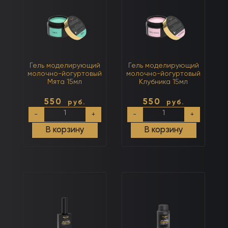
Гель моделирующий
Гель моделирующий
молочно-йогуртовый
молочно-йогуртовый
Мята 15мл
Клубника 15мл
550
550
руб.
руб.
Количество
Количество
-
+
-
+
товара
товара
Гель
Гель
В корзину
В корзину
моделирующий
моделирующий
молочно-
молочно-
йогуртовый
йогуртовый
Мята
Клубника
15мл
15мл