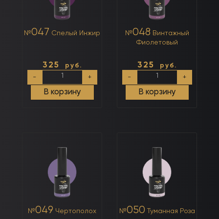
047
048
№
Спелый Инжир
№
Винтажный
Фиолетовый
325
325
руб.
руб.
Количество
Количество
-
+
-
+
товара
товара
№047
№048
В корзину
В корзину
Спелый
Винтажный
Инжир
Фиолетовый
049
050
№
Чертополох
№
Туманная Роза