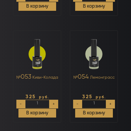
№051
№052
В корзину
В корзину
Кашемировый
Туманный
Нефрит
053
054
№
Киви-Колада
№
Лемонграсс
325
325
руб.
руб.
Количество
Количество
-
+
-
+
товара
товара
№053
№054
В корзину
В корзину
Киви-
Лемонграсс
Колада