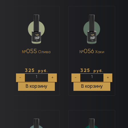
055
056
№
Олива
№
Хаки
325
325
руб.
руб.
Количество
Количество
-
+
-
+
товара
товара
№055
№056
В корзину
В корзину
Олива
Хаки