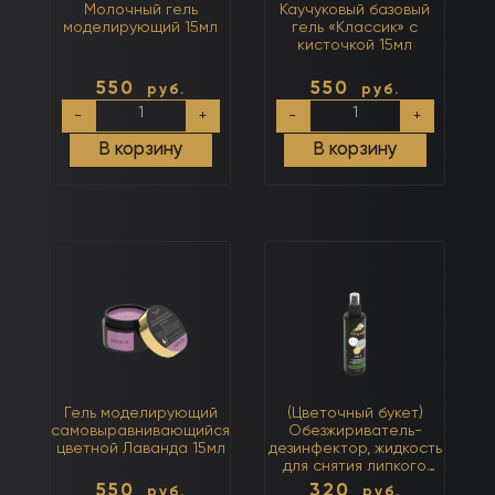
Молочный гель
Каучуковый базовый
моделирующий 15мл
гель «Классик» с
кисточкой 15мл
550
550
руб.
руб.
Количество
Количество
-
+
-
+
товара
товара
Молочный
Каучуковый
В корзину
В корзину
гель
базовый
моделирующий
гель
15мл
«Классик»
с
кисточкой
15мл
Гель моделирующий
(Цветочный букет)
самовыравнивающийся
Обезжириватель-
цветной Лаванда 15мл
дезинфектор, жидкость
для снятия липкого
слоя 3 в 1 250мл
550
320
руб.
руб.