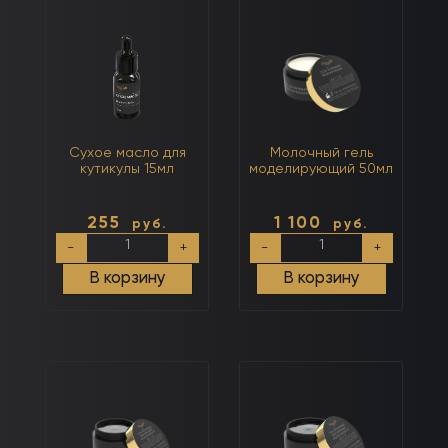
Сухое масло для
Молочный гель
кутикулы 15мл
моделирующий 50мл
255
1 100
руб.
руб.
Количество
Количество
-
+
-
+
товара
товара
Сухое
Молочный
В корзину
В корзину
масло
гель
для
моделирующий
кутикулы
50мл
15мл