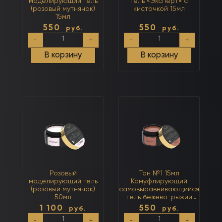
моделирующий гель
гель «Эксперт» с
(розовый мутнячок)
кисточкой 15мл
15мл
550
550
руб.
руб.
Количество
Количество
-
+
-
+
товара
товара
Розовый
Каучуковый
В корзину
В корзину
моделирующий
базовый
гель
гель
(розовый
«Эксперт»
мутнячок)
с
15мл
кисточкой
15мл
Розовый
Тон №1 15мл
моделирующий гель
Камуфлирующий
(розовый мутнячок)
самовыравнивающийся
50мл
гель бежево-рыжий
(тёплый)
1 100
550
руб.
руб.
Количество
Количество
-
+
-
+