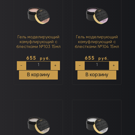
Гель моделирующий
Гель моделирующий
камуфлирующий с
камуфлирующий с
блестками №103 15мл
блестками №104 15мл
655
655
руб.
руб.
Количество
Количество
-
+
-
+
товара
товара
Гель
Гель
В корзину
В корзину
моделирующий
моделирующий
камуфлирующий
камуфлирующий
с
с
блестками
блестками
№103
№104
15мл
15мл