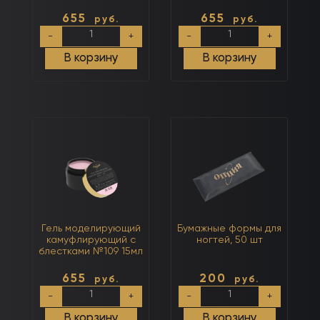
655
655
руб.
руб.
Количество
Количество
-
+
-
+
товара
товара
Гель
Гель
В корзину
В корзину
моделирующий
моделирующий
камуфлирующий
камуфлирующий
с
с
блестками
блестками
№107
№108
15мл
15мл
Гель моделирующий
Бумажные формы для
камуфлирующий с
ногтей, 50 шт
блестками №109 15мл
655
200
руб.
руб.
Количество
Количество
-
+
-
+
товара
товара
Гель
Бумажные
В корзину
В корзину