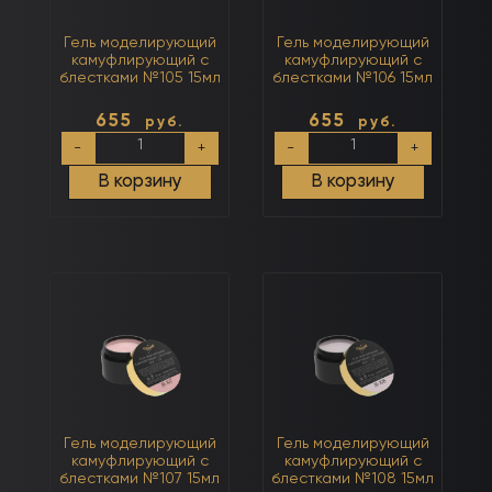
Гель моделирующий
Гель моделирующий
камуфлирующий с
камуфлирующий с
блестками №105 15мл
блестками №106 15мл
655
655
руб.
руб.
Количество
Количество
-
+
-
+
товара
товара
Гель
Гель
В корзину
В корзину
моделирующий
моделирующий
камуфлирующий
камуфлирующий
с
с
блестками
блестками
№105
№106
15мл
15мл
Гель моделирующий
Гель моделирующий
камуфлирующий с
камуфлирующий с
блестками №107 15мл
блестками №108 15мл