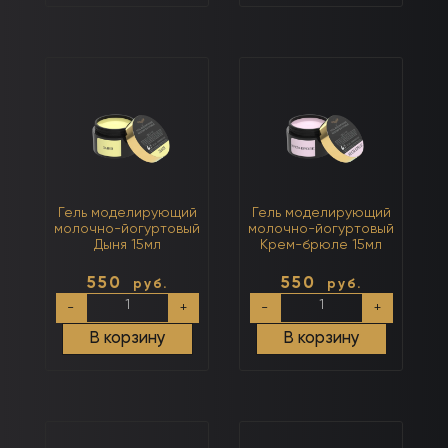
йогуртовый
йогуртовый
Лимон
Голубика
15мл
15мл
Гель моделирующий
Гель моделирующий
молочно-йогуртовый
молочно-йогуртовый
Дыня 15мл
Крем-брюле 15мл
550
550
руб.
руб.
Количество
Количество
-
+
-
+
товара
товара
Гель
Гель
В корзину
В корзину
моделирующий
моделирующий
молочно-
молочно-
йогуртовый
йогуртовый
Дыня
Крем-
15мл
брюле
15мл