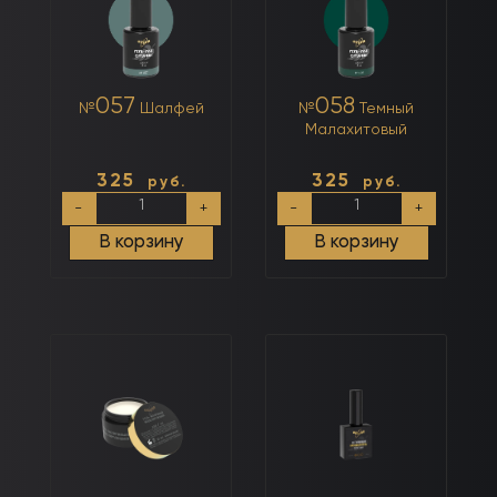
057
058
№
Шалфей
№
Темный
Малахитовый
325
325
руб.
руб.
Количество
Количество
-
+
-
+
товара
товара
№057
№058
В корзину
В корзину
Шалфей
Темный
Малахитовый