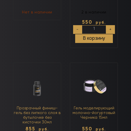
Нет в наличии
2 в наличии
550
руб.
Количество
-
+
товара
Розовый
В корзину
финиш-
гель
без
липкого
слоя
15мл
Прозрачный финиш-
Гель моделирующий
гель без липкого слоя в
молочно-йогуртовый
бутылочке без
Черника 15мл
кисточки 30мл
855
550
руб.
руб.